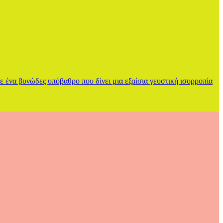
 ένα βυνώδες υπόβαθρο που δίνει μια εξαίσια γευστική ισορροπία