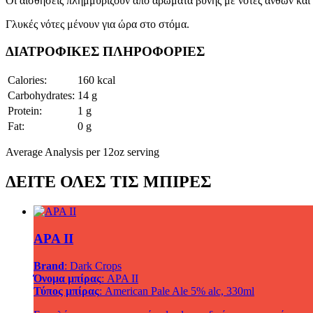
Οι αισθήσεις πλημμυρίζουν από αρώματα βύνης με νότες ανθών και 
Γλυκές νότες μένουν για ώρα στο στόμα.
ΔΙΑΤΡΟΦΙΚΕΣ ΠΛΗΡΟΦΟΡΙΕΣ
Calories:
160 kcal
Carbohydrates:
14 g
Protein:
1 g
Fat:
0 g
Average Analysis per 12oz serving
ΔΕΙΤΕ ΟΛΕΣ ΤΙΣ ΜΠΙΡΕΣ
APA ΙΙ
Brand
: Dark Crops
Όνομα μπίρας
: APA ΙΙ
Τύπος μπίρας
: American Pale Ale 5% alc, 330ml