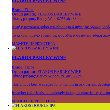
FLAROS BARLEY WINE
Brand
: Flaros
Όνομα μπίρας
: FLAROS BARLEY WINE
Τύπος μπίρας
: Barley Wine 9,7% alc, 330ml
Αυτή η μοναδική μπίρα παλαίωσε για 6 μήνες σε δρύινα βαρέλ
Το κεχριμπαρένιο χρώμα της μας οδηγεί σε μία μοναδική απολα
ΜΑΘΕΤΕ ΠΕΡΙΣΣΟΤΕΡΑ
FLAROS BARLEY WINE
Brand
: Flaros
Όνομα μπίρας
: FLAROS BARLEY WINE
Τύπος μπίρας
: Barley Wine 9,7% alc, 330ml
This unique beer was aged for 6 months in oak barrels, developi
Its amber color leads to a uniquely indulgent experience, closin
ΜΑΘΕΤΕ ΠΕΡΙΣΣΟΤΕΡΑ