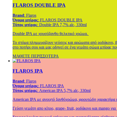
FLAROS DOUBLE IPA
Brand
: Flaros
Όνομα μπίρας
: FLAROS DOUBLE IPA
Τύπος μπίρας
: Double IPA 7,7% alc, 330ml
Double IPA με χρυσόξανθο θελκτικό χρώμα.
Το στόμα πλημμυρίζουν γεύσεις και αρώματα από ροδάκινο, β
στο ποτήρι σου και μας οδηγεί σε ένα γεμάτο σώμα μπίρας πο
ΜΑΘΕΤΕ ΠΕΡΙΣΣΟΤΕΡΑ
FLAROS IPA
Brand
: Flaros
Όνομα μπίρας
: FLAROS IPA
Τύπος μπίρας
: American IPA 5,7% alc, 330ml
American IPA με ανοιχτό ξανθόχρώμα, φρουτώδη χαρακτήρα κ
Γεύση γεμάτη απο κίτρο, grape- fruit, ροδάκινο και mango γι