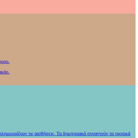
ύρου.
ακάο.
λημμυρίζουν τις αισθήσεις. Τα δημητριακά συναντούν τα τροπικά