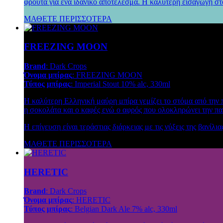
φρούτα για ένα ιδανικό αποτέλεσμα. Η καλύτερη εισαγωγή στο
ΜΑΘΕΤΕ ΠΕΡΙΣΣΟΤΕΡΑ
FREEZING MOON
Brand
: Dark Crops
Όνομα μπίρας
: FREEZING MOON
Τύπος μπίρας
: Imperial Stout 10% alc, 330ml
Η καλύτερη Ελληνική μαύρη μπίρα γεμίζει το στόμα από την 
η σοκολάτα και ο καφές ενώ ο αφρός που ολοκληρώνει την παν
Η επίγευση είναι τεράστιας διάρκειας με τις νύξεις της βανίλι
ΜΑΘΕΤΕ ΠΕΡΙΣΣΟΤΕΡΑ
HERETIC
Brand
: Dark Crops
Όνομα μπίρας
: HERETIC
Τύπος μπίρας
: Belgian Dark Ale 7% alc, 330ml