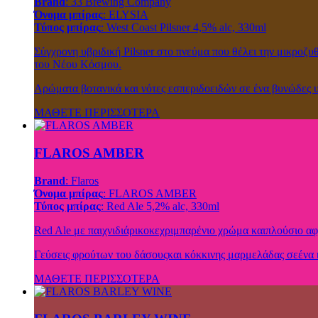
Brand
: 33 Brewing Company
Όνομα μπίρας
: ELYSIA
Τύπος μπίρας
: West Coast Pilsner 4,5% alc, 330ml
Σύγχρονη υβριδική Pilsner στο πνεύμα που θέλει την μικροζ
του Νέου Κόσμου.
Αρώματα βοτανικά και νότες εσπεριδοειδών σε ένα βυνώδες 
ΜΑΘΕΤΕ ΠΕΡΙΣΣΟΤΕΡΑ
FLAROS AMBER
Brand
: Flaros
Όνομα μπίρας
: FLAROS AMBER
Τύπος μπίρας
: Red Ale 5,2% alc, 330ml
Red Ale με παιχνιδιάρικοκεχριμπαρένιο χρώμα καιπλούσιο αφ
Γεύσεις φρούτων του δάσουςκαι κόκκινης μαρμελάδας σεένα 
ΜΑΘΕΤΕ ΠΕΡΙΣΣΟΤΕΡΑ