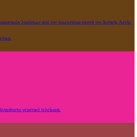
μερικανικών λυκίσκων από την πρωτοπόρα σκηνή την Δυτικής Ακτής
λεσμα.
βλημάτιστο γευστικό τελείωμα.