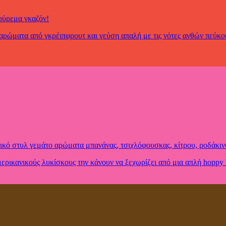
κούρεμα γκαζόν!
ρώματα από γκρέιπφρουτ και γεύση απαλή με τις νότες ανθών πεύκου 
ικό στυλ γεμάτο αρώματα μπανάνας, τσιχλόφουσκας, κίτρου, ροδάκιν
ερικανικούς λυκίσκους την κάνουν να ξεχωρίζει από μια απλή hoppy 