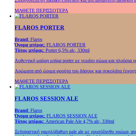
Στρογγυλεμένη πικρική επίγευση και ανεπανάληπτη αίσθηση 
ΜΑΘΕΤΕ ΠΕΡΙΣΣΟΤΕΡΑ
FLAROS PORTER
Brand
: Flaros
Όνομα μπίρας
: FLAROS PORTER
Τύπος μπίρας
: Porter 6,5% alc, 330ml
Αυθεντική μαύρη μπίρα porter με γεμάτο σώμα και πλούσια γ
Αρώματα από ώριμα φρούτα του δάσους και σοκολάτα έρχονται
ΜΑΘΕΤΕ ΠΕΡΙΣΣΟΤΕΡΑ
FLAROS SESSION ALE
Brand
: Flaros
Όνομα μπίρας
: FLAROS SESSION ALE
Τύπος μπίρας
: American Pale Ale 4,7% alc, 330ml
Ξεδιψαστική χαμηλόβαθμη pale ale με χρυσόξανθο χρώμα, ανά