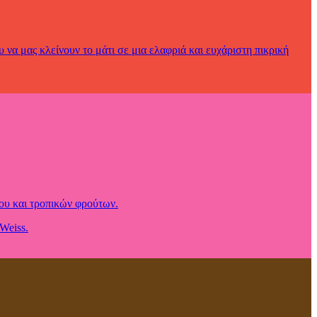
να μας κλείνουν το μάτι σε μια ελαφριά και ευχάριστη πικρική
ου και τροπικών φρούτων.
Weiss.