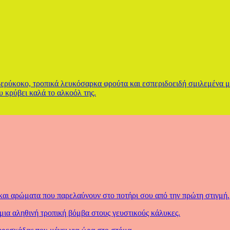
ερύκοκο, τροπικά λευκόσαρκα φρούτα και εσπεριδοειδή σμιλεμένα με
υ κρύβει καλά το αλκοόλ της.
αι αρώματα που παρελαύνουν στο ποτήρι σου από την πρώτη στιγμή.
α μια αληθινή τροπική βόμβα στους γευστικούς κάλυκες.