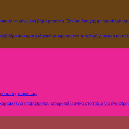
υθοποιία να κάνει ένα βήμα μπροστά. Ξανθιά, διαυγής με προσθήκη α
υπόβαθρο που κράτα ιδανικά ισορροπημένο το τελικό γευστικό αποτέ
ρό μέσης διάρκειας.
καραμελένιο υπόβαθροπου ισορροπεί ιδανικά στοστόμα για ένα απρο