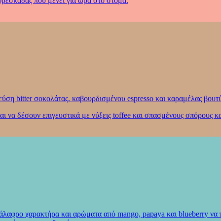
φρεσκάδας που μένει για ώρα στο στόμα.
εύση bitter σοκολάτας, καβουρδισμένου espresso και καραμέλας βουτ
 να δέσουν επιγευστικά με νύξεις toffee και σπασμένους σπόρους κ
λαφρο χαρακτήρα και αρώματα από mango, papaya και blueberry να π