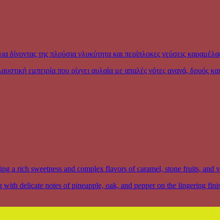
ια δίνοντας της πλούσια γλυκύτητα και περίπλοκες γεύσεις καραμέλα
υστική εμπειρία που ρίχνει αυλαία με απαλές νότες ανανά, δρυός και
ng a rich sweetness and complex flavors of caramel, stone fruits, and v
g with delicate notes of pineapple, oak, and pepper on the lingering fini