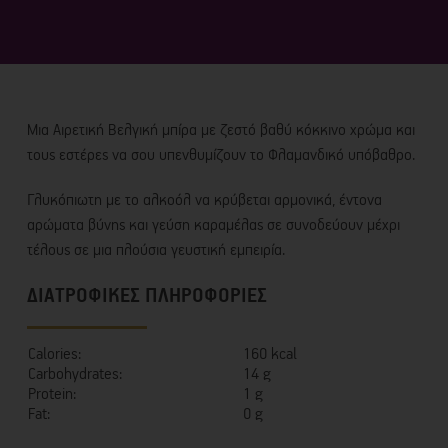
Μια Αιρετική Βελγική μπίρα με ζεστό βαθύ κόκκινο χρώμα και
τους εστέρες να σου υπενθυμίζουν το Φλαμανδικό υπόβαθρο.
Γλυκόπιωτη με το αλκοόλ να κρύβεται αρμονικά, έντονα
αρώματα βύνης και γεύση καραμέλας σε συνοδεύουν μέχρι
τέλους σε μια πλούσια γευστική εμπειρία.
ΔΙΑΤΡΟΦΙΚΕΣ ΠΛΗΡΟΦΟΡΙΕΣ
Calories:
160 kcal
Carbohydrates:
14 g
Protein:
1 g
Fat:
0 g