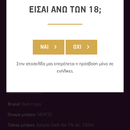
ΕΙΣΑΙ ΑΝΩ ΤΩΝ 18;
ΝΑΙ
ΟΧΙ
Στην ιστοσελίδα μας επιτρέπεται η πρόσβαση μόνο σε
ενήλικες.
HERETIC
Brand
: Dark Crops
Όνομα μπίρας
: HERETIC
Τύπος μπίρας
: Belgian Dark Ale 7% alc, 330ml